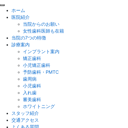
閉
ホーム
じ
医院紹介
る
当院からのお願い
女性歯科医師も在籍
当院の7つの特徴
診療案内
インプラント案内
矯正歯科
小児矯正歯科
予防歯科・PMTC
歯周病
小児歯科
入れ歯
審美歯科
ホワイトニング
スタッフ紹介
交通アクセス
よくある質問