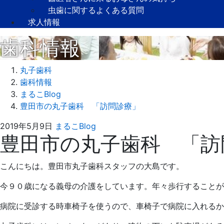
虫歯に関するよくある質問
求人情報
歯科情報
丸子歯科
歯科情報
まるこBlog
豊田市の丸子歯科 「訪問診療」
2021
丸
2019年5月9日
まるこBlog
豊田市の丸子歯科 「訪
年
子
8
歯
月
科
こんにちは。豊田市丸子歯科スタッフの大島です。
31
日
今９０歳になる義母の介護をしています。年々歩行することが
病院に受診する時車椅子を使うので、車椅子で病院に入れるか