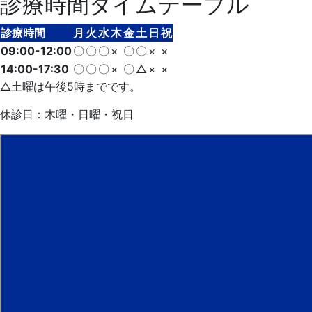
診療時間タイムテーブル
診療時間
月
火
水
木
金
土
日
祝
09:00-12:00
〇
〇
〇
×
〇
〇
×
×
14:00-17:30
〇
〇
〇
×
〇
△
×
×
△土曜は午後5時までです。
休診日：木曜・日曜・祝日