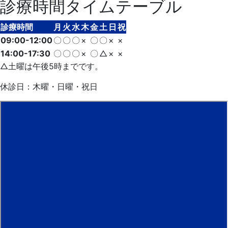
診療時間タイムテーブル
診療時間
月
火
水
木
金
土
日
祝
09:00-12:00
〇
〇
〇
×
〇
〇
×
×
14:00-17:30
〇
〇
〇
×
〇
△
×
×
△土曜は午後5時までです。
休診日：木曜・日曜・祝日