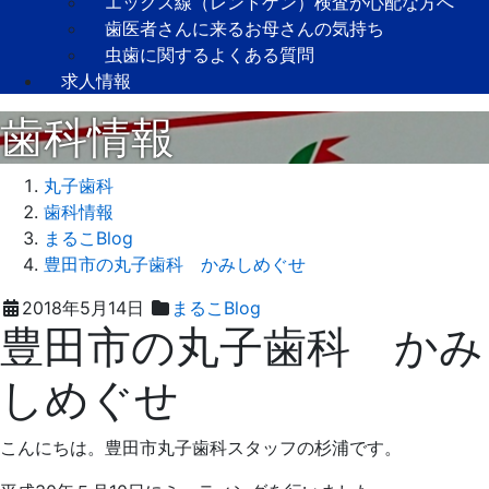
エックス線（レントゲン）検査が心配な方へ
歯医者さんに来るお母さんの気持ち
虫歯に関するよくある質問
求人情報
歯科情報
丸子歯科
歯科情報
まるこBlog
豊田市の丸子歯科 かみしめぐせ
2021
丸
2018年5月14日
まるこBlog
豊田市の丸子歯科 かみ
年
子
8
歯
しめぐせ
月
科
31
日
こんにちは。豊田市丸子歯科スタッフの杉浦です。