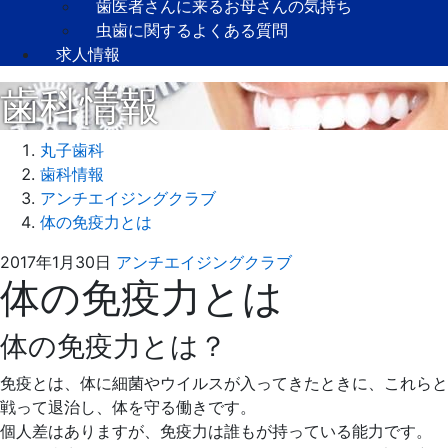
歯医者さんに来るお母さんの気持ち
虫歯に関するよくある質問
求人情報
歯科情報
丸子歯科
歯科情報
アンチエイジングクラブ
体の免疫力とは
2021
丸
2017年1月30日
アンチエイジングクラブ
体の免疫力とは
年
子
8
歯
月
科
体の免疫力とは？
31
日
免疫とは、体に細菌やウイルスが入ってきたときに、これらと
戦って退治し、体を守る働きです。
個人差はありますが、免疫力は誰もが持っている能力です。