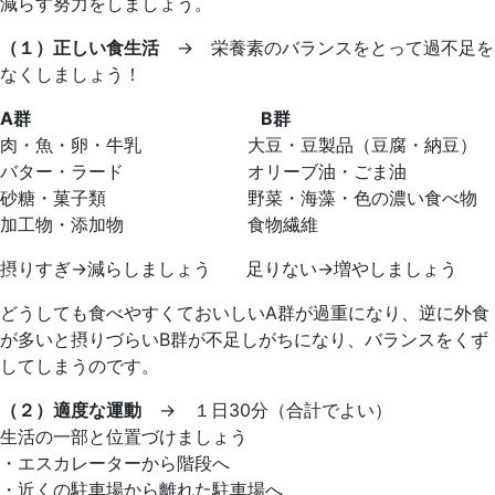
減らす努力をしましょう。
（１）正しい食生活
→ 栄養素のバランスをとって過不足を
なくしましょう！
A群
B群
肉・魚・卵・牛乳 大豆・豆製品（豆腐・納豆）
バター・ラード オリーブ油・ごま油
砂糖・菓子類 野菜・海藻・色の濃い食べ物
加工物・添加物 食物繊維
摂りすぎ→減らしましょう 足りない→増やしましょう
どうしても食べやすくておいしいA群が過重になり、逆に外食
が多いと摂りづらいB群が不足しがちになり、バランスをくず
してしまうのです。
（２）適度な運動
→ １日30分（合計でよい）
生活の一部と位置づけましょう
・エスカレーターから階段へ
・近くの駐車場から離れた駐車場へ