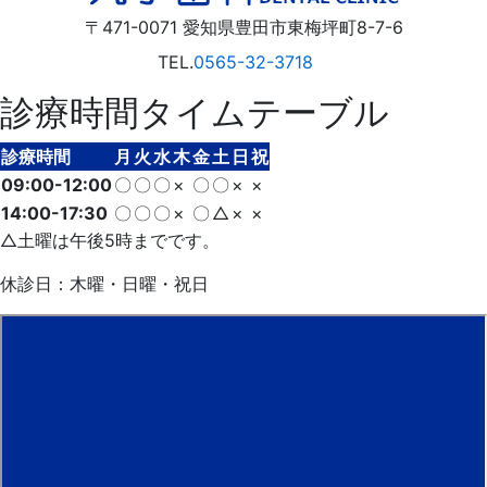
〒471-0071
愛知県
豊田市
東梅坪町8-7-6
TEL.
0565-32-3718
診療時間タイムテーブル
診療時間
月
火
水
木
金
土
日
祝
09:00-12:00
〇
〇
〇
×
〇
〇
×
×
14:00-17:30
〇
〇
〇
×
〇
△
×
×
△土曜は午後5時までです。
休診日：木曜・日曜・祝日